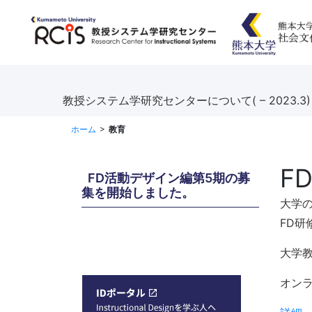
教授システム学研究センターについて( – 2023.3)
ホーム
教育
F
FD活動デザイン編第5期の募
集を開始しました。
大学
FD
大学
オン