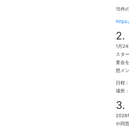
15
https
2
1月2
スタ
査会
想メ
日程：
場所： 
3
202
や同