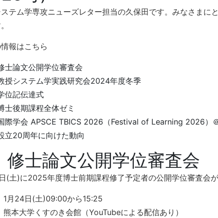
システム学専攻ニューズレター担当の久保田です。みなさまにと
す。
の情報はこちら
修士論文公開学位審査会
教授システム学実践研究会2024年度冬季
学位記伝達式
博士後期課程全体ゼミ
国際学会 APSCE TBICS 2026（Festival of Learning 2
設立20周年に向けた動向
. 修士論文公開学位審査会
4日(土)に2025年度博士前期課程修了予定者の公開学位審査会
1月24日(土)09:00から15:25
：熊本大学くすのき会館（YouTubeによる配信あり）