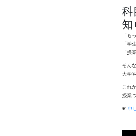
科
知
「も
「学
「授
そん
大学
これ
授業
☛
申