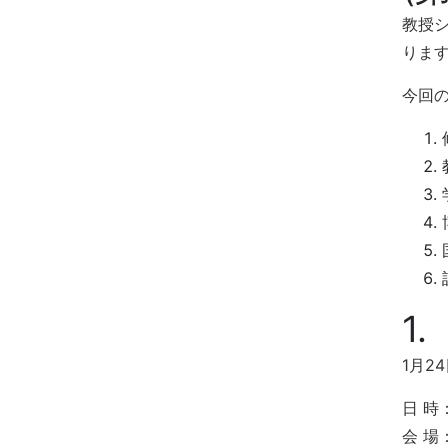
教授
りま
今回
1
1月2
日 時：
会 場