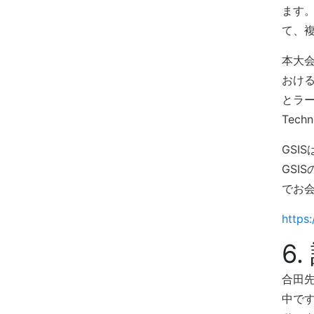
ます。
て、複
本大会
おける
とラー
Tec
GS
GSI
でお
https
6
合田
中で