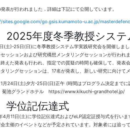
件の発表が行われました．詳細は下記にて公開しています。
://sites.google.com/go.gsis.kumamoto-u.ac.jp/masterdefen
. 2025年度冬季教授シス
4日(土)-25日(日)に冬季教授システム学実践研究会を開催し
ーセッションおよび研究構想メンタリングセッションが行われ
を終えた発表も行われ、指定での質疑の時間も確保して、発表
ンタリングセッションは、17名が発表し、新しい研究に向けて
1月24日(土)夕方-25日(日)正午 (時間はプログラム決定までに
菊池グランドホテル https://www.kikuchi-grandhotel.jp/
. 学位記伝達式
6年4月11日(土)に学位記伝達式およびeLP認定証授与式を行
窓会主催のイベントなどが予定されています。対象者には追っ