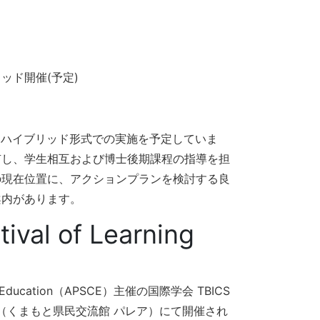
ッド開催(予定)
ころハイブリッド形式での実施を予定していま
有し、学生相互および博士後期課程の指導を担
の現在位置に、アクションプランを検討する良
案内があります。
val of Learning
 in Education（APSCE）主催の国際学会 TBICS
ies） が、熊本（くまもと県民交流館 パレア）にて開催され