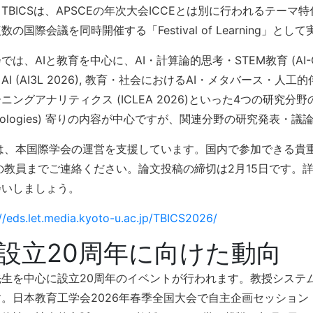
TBICSは、APSCEの年次大会ICCEとは別に行われるテー
数の国際会議を同時開催する「Festival of Learning」と
では、AIと教育を中心に、AI・計算論的思考・STEM教育 (AI-CT
AI (AI3L 2026), 教育・社会におけるAI・メタバース・人工的伴走
ニングアナリティクス (ICLEA 2026)といった4つの研究分野の
hnologies) 寄りの内容が中心ですが、関連分野の研究発表
ISは、本国際学会の運営を支援しています。国内で参加できる
Sの教員までご連絡ください。論文投稿の締切は2月15日です
会いしましょう。
://eds.let.media.kyoto-u.ac.jp/TBICS2026/
. 設立20周年に向けた動向
先生を中心に設立20周年のイベントが行われます。教授システ
す。日本教育工学会2026年春季全国大会で自主企画セッショ