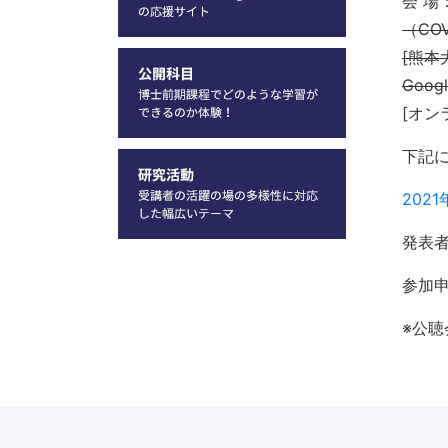
会 場
（CO
[熊本
Goo
[オン
下記
202
発表
参加
※公聴