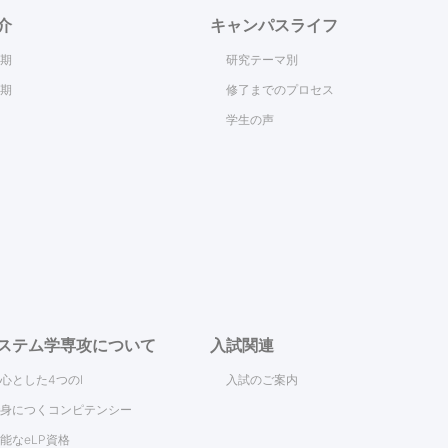
介
キャンパスライフ
期
研究テーマ別
期
修了までのプロセス
学生の声
ステム学専攻について
入試関連
中心とした4つのI
入試のご案内
身につくコンピテンシー
能なeLP資格