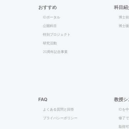
おすすめ
科目紹
IDポータル
博士前
公開科目
博士後
特別プロジェクト
研究活動
20周年記念事業
FAQ
教授シ
よくある質問と回答
IDを
プライバシーポリシー
修了で
取得可