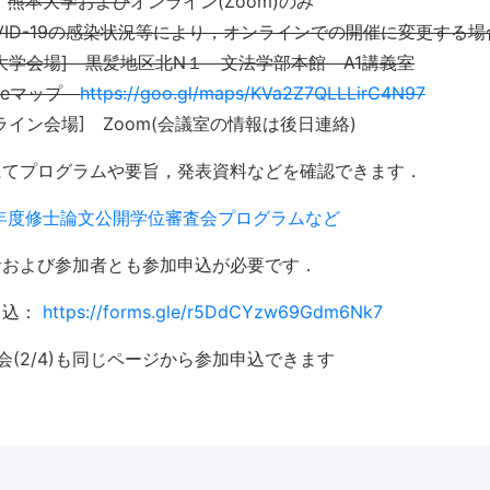
：
熊本大学および
オンライン(Zoom)のみ
VID-19の感染状況等により，オンラインでの開催に変更する
大学会場] 黒髪地区北N１ 文法学部本館 A1講義室
gleマップ
https://goo.gl/maps/KVa2Z7QLLLirC4N97
ライン会場] Zoom(会議室の情報は後日連絡)
にてプログラムや要旨，発表資料などを確認できます．
1年度修士論文公開学位審査会プログラムなど
者および参加者とも参加申込が必要です．
申込：
https://forms.gle/r5DdCYzw69Gdm6Nk7
会(2/4)も同じページから参加申込できます