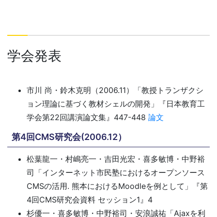
学会発表
市川 尚・鈴木克明（2006.11）「教授トランザクシ
ョン理論に基づく教材シェルの開発」『日本教育工
学会第22回講演論文集』447-448
論文
第4回CMS研究会(2006.12）
松葉龍一・村嶋亮一・吉田光宏・喜多敏博・中野裕
司「インターネット市民塾におけるオープンソース
CMSの活用. 熊本におけるMoodleを例として」『第
4回CMS研究会資料 セッション1』4
杉優一・喜多敏博・中野裕司・安浪誠祐「Ajaxを利