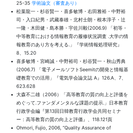
25-35
学術論文（審査あり）
松葉龍一・杉谷賢一・喜多敏博・右田雅裕・中野裕
司・入口紀男・武藏泰雄・北村士朗・根本淳子・辻
一隆・木田健・島本勝・宇佐川毅(2006.9) 「初等・
中等教育における情報教育の履修状況調査 .大学の情
報教育のあり方を考える.」『学術情報処理研究』
8、15.20
喜多敏博・宮崎誠・中野裕司・杉谷賢一・秋山秀典
(2006.7) 「電子メールソフトSeemitの開発と情報基
礎教育での活用」『電気学会論文誌 A』126.A、7、
623.628
大森不二雄（2006）「高等教育の質の向上と評価を
めぐって.ファンダメンタルな課題の提示.」日本教育
行政学会編『第13回日韓教育行政学会共同セミナ
ー：高等教育の質の向上と評価』、118.121頁
Ohmori, Fujio, 2006, “Quality Assurance of