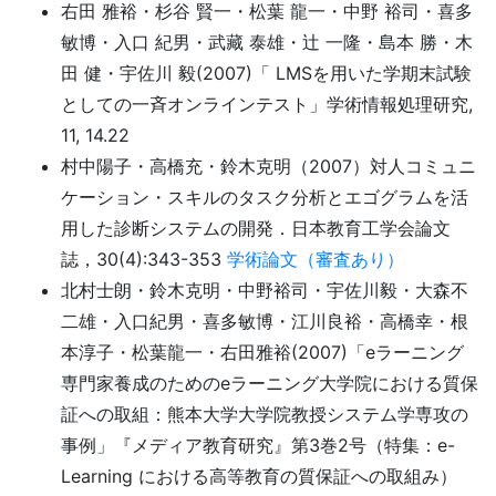
右田 雅裕・杉谷 賢一・松葉 龍一・中野 裕司・喜多
敏博・入口 紀男・武藏 泰雄・辻 一隆・島本 勝・木
田 健・宇佐川 毅(2007)「 LMSを用いた学期末試験
としての一斉オンラインテスト」学術情報処理研究,
11, 14.22
村中陽子・高橋充・鈴木克明（2007）対人コミュニ
ケーション・スキルのタスク分析とエゴグラムを活
用した診断システムの開発．日本教育工学会論文
誌，30(4):343-353
学術論文（審査あり）
北村士朗・鈴木克明・中野裕司・宇佐川毅・大森不
二雄・入口紀男・喜多敏博・江川良裕・高橋幸・根
本淳子・松葉龍一・右田雅裕(2007)「eラーニング
専門家養成のためのeラーニング大学院における質保
証への取組：熊本大学大学院教授システム学専攻の
事例」『メディア教育研究』第3巻2号（特集：e-
Learning における高等教育の質保証への取組み）