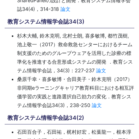
SharedPanelの設計と開発．教育システム情報学会
誌34(4)，314-318
論文
教育システム情報学会誌34(3)
杉木大輔, 鈴木克明, 北村士朗, 喜多敏博, 都竹茂樹,
池上敬一（2017）救命救急センターにおけるチーム
制支援のためのグループウェアを活用した診療の標
準化を推進する合意形成システムの開発 ．教育シス
テム情報学会誌，34(3)：227-237
論文
桑原千幸・喜多敏博・合田美子・鈴木克明（2017）
非同期eラーニングキャリア教育科目における相互評
価学習の実践と進路選択自己効力の変化．教育シス
テム情報学会誌34(3)，238-250
論文
教育システム情報学会誌34(2)
石田百合子，石田祐，梶村好宏，松葉龍一，根本淳