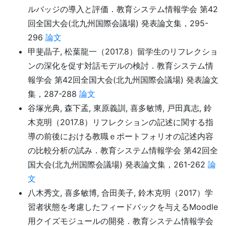
ルバッジの導入と評価．教育システム情報学会 第42
回全国大会(北九州国際会議場) 発表論文集，295-
296
論文
甲斐晶子, 松葉龍一（2017.8）留学生のリフレクショ
ンの深化を促す対話モデルの検討．教育システム情
報学会 第42回全国大会(北九州国際会議場) 発表論文
集，287-288
論文
谷塚光典, 森下孟, 東原義訓, 喜多敏博, 戸田真志, 鈴
木克明（2017.8）リフレクションの記述に関する指
導の前後における教職ｅポートフォリオの記述内容
の比較分析の試み．教育システム情報学会 第42回全
国大会(北九州国際会議場) 発表論文集，261-262
論
文
八木秀文, 喜多敏博, 合田美子, 鈴木克明（2017）学
習者状態を考慮したフィードバックを与えるMoodle
用クイズモジュールの開発．教育システム情報学会