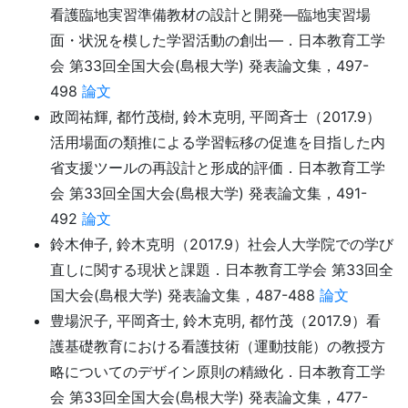
看護臨地実習準備教材の設計と開発―臨地実習場
面・状況を模した学習活動の創出―．日本教育工学
会 第33回全国大会(島根大学) 発表論文集，497-
498
論文
政岡祐輝, 都竹茂樹, 鈴木克明, 平岡斉士（2017.9）
活用場面の類推による学習転移の促進を目指した内
省支援ツールの再設計と形成的評価．日本教育工学
会 第33回全国大会(島根大学) 発表論文集，491-
492
論文
鈴木伸子, 鈴木克明（2017.9）社会人大学院での学び
直しに関する現状と課題．日本教育工学会 第33回全
国大会(島根大学) 発表論文集，487-488
論文
豊場沢子, 平岡斉士, 鈴木克明, 都竹茂（2017.9）看
護基礎教育における看護技術（運動技能）の教授方
略についてのデザイン原則の精緻化．日本教育工学
会 第33回全国大会(島根大学) 発表論文集，477-