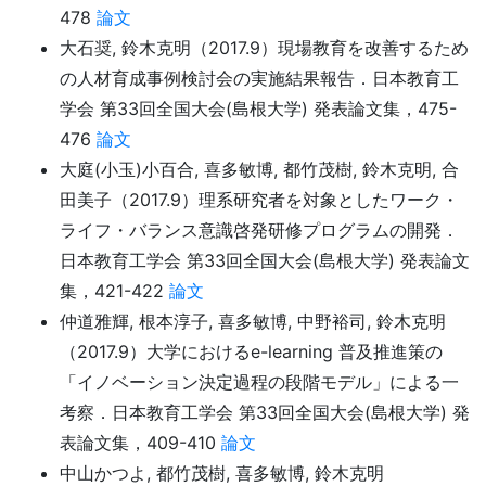
478
論文
大石奨, 鈴木克明（2017.9）現場教育を改善するため
の人材育成事例検討会の実施結果報告．日本教育工
学会 第33回全国大会(島根大学) 発表論文集，475-
476
論文
大庭(小玉)小百合, 喜多敏博, 都竹茂樹, 鈴木克明, 合
田美子（2017.9）理系研究者を対象としたワーク・
ライフ・バランス意識啓発研修プログラムの開発．
日本教育工学会 第33回全国大会(島根大学) 発表論文
集，421-422
論文
仲道雅輝, 根本淳子, 喜多敏博, 中野裕司, 鈴木克明
（2017.9）大学におけるe-learning 普及推進策の
「イノベーション決定過程の段階モデル」による一
考察．日本教育工学会 第33回全国大会(島根大学) 発
表論文集，409-410
論文
中山かつよ, 都竹茂樹, 喜多敏博, 鈴木克明