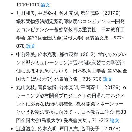
1009-1010
論文
川村和美, 中野裕司, 鈴木克明, 都竹茂樹（2017.9）
緩和薬物療法認定薬剤師制度のコンピテンシー開発
とコンピテンシー基盤型教育の重要性．日本教育工
学会 第33回全国大会(島根大学) 発表論文集，877-
878
論文
中前雅美, 鈴木克明, 都竹茂樹（2017）学内でのブレ
ンド型シミュレーション演習が病院実習での学習評
価に及ぼす効果について．日本教育工学会 第33回全
国大会(島根大学) 発表論文集，735-736
論文
丸山文枝, 喜多敏博, 鈴木克明, 平岡斉士（2017.9）e
ラーニング教材開発プロジェクトの円滑なマネジメ
ントに必要な技能の明確化- 教材開発マネージャー
という役割の支援に向けて -．日本教育工学会 第33
回全国大会(島根大学) 発表論文集，711-712
論文
渡邊浩之, 鈴木克明, 戸田真志, 合田美子（2017.9）