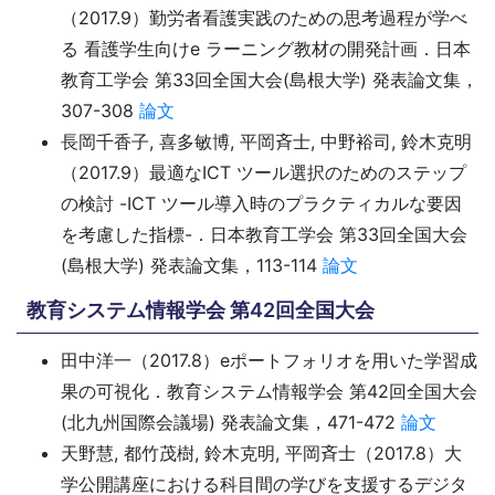
（2017.9）勤労者看護実践のための思考過程が学べ
る 看護学生向けe ラーニング教材の開発計画．日本
教育工学会 第33回全国大会(島根大学) 発表論文集，
307-308
論文
長岡千香子, 喜多敏博, 平岡斉士, 中野裕司, 鈴木克明
（2017.9）最適なICT ツール選択のためのステップ
の検討 -ICT ツール導入時のプラクティカルな要因
を考慮した指標-．日本教育工学会 第33回全国大会
(島根大学) 発表論文集，113-114
論文
教育システム情報学会 第42回全国大会
田中洋一（2017.8）eポートフォリオを用いた学習成
果の可視化．教育システム情報学会 第42回全国大会
(北九州国際会議場) 発表論文集，471-472
論文
天野慧, 都竹茂樹, 鈴木克明, 平岡斉士（2017.8）大
学公開講座における科目間の学びを支援するデジタ