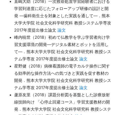
直嶋大助（2018）一次救命処置学習経験者における
学習到達度に応じたフォローアップ研修の設計と開
発 ―歯科衛生士を対象とした実践を通して―．熊本
大学大学院 社会文化科学研究科 教授システム学専攻
2017年度提出修士論文
論文
峰内暁世（2018）初めて仏教学を学ぶ学習者向け学
習支援環境の開発―デジタル素材とボットを活用し
て―．熊本大学大学院 社会文化科学研究科 教授シス
テム学専攻 2017年度提出修士論文
論文
星野健（2018）病棟看護師の電子カルテ操作に関す
る効率的な操作方法への気づきと実践を促す教材の
開発．熊本大学大学院 社会文化科学研究科 教授シス
テム学専攻 2017年度提出修士論文
論文
蘆原友里（2018）課題分析図を基盤とした診療放射
線技師向け 「心停止回避コース」学習支援教材の開
発．熊本大学大学院 社会文化科学研究科 教授システ