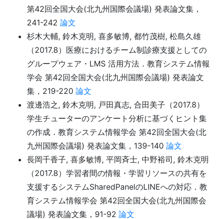
第42回全国大会(北九州国際会議場) 発表論文集，
241-242
論文
杉木大輔, 鈴木克明, 喜多敏博, 都竹茂樹, 松島久雄
（2017.8）医療におけるチーム制診療支援としての
グループウェア・LMS 活用方法．教育システム情報
学会 第42回全国大会(北九州国際会議場) 発表論文
集，219-220
論文
渡邊浩之, 鈴木克明, 戸田真志, 合田美子（2017.8）
学生チューターのアンケート分析に基づくヒント集
の作成．教育システム情報学会 第42回全国大会(北
九州国際会議場) 発表論文集，139-140
論文
長岡千香子, 喜多敏博, 平岡斉士, 中野裕司, 鈴木克明
（2017.8）学習者間の情報・学習リソースの共有を
支援するシステムSharedPanelのLINEへの対応．教
育システム情報学会 第42回全国大会(北九州国際会
議場) 発表論文集，91-92
論文