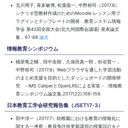
北川周子, 喜多敏博, 松葉龍一, 中野裕司（2017.8）
シナリオ型教材作成のためのMoodle レッスン用プ
ラグインとテンプレートの開発．教育システム情報
学会 第42回全国大会(北九州国際会議場) 発表論文
集，67-68
論文
情報教育シンポジウム
槇原竜之輔，田中友樹，久保田真一郎，杉谷賢一，
中野裕司（2017.8）Webブラウザを通した学習活動
のまとめ支援を目的としたダッシュボードの開発研
究 - IMS CaliperとOpenLRSによる実装 -．情報教
育シンポジウム論文集,2017(22),156-159.
日本教育工学会研究報告集（JSET17-3）
田中洋一（2017.7）幼稚園における教育の情報化に
関する一考察－教員免許状更新講習の授業設計をと