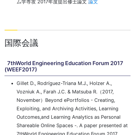
ム学専攻 2017年度提出修士論文
論文
国際会議
7thWorld Engineering Education Forum 2017
(WEEF2017)
Gillet D., Rodríguez-Triana M.J., Holzer A.,
Vozniuk A., Farah J.C. & Matsuba R.（2017,
November）Beyond ePortfolios - Creating,
Exploiting, and Archiving Activities, Learning
Outcomes,and Learning Analytics as Personal
Shareable Online Spaces -. A paper presented at
7thWorld Engineering Education Forum 2017