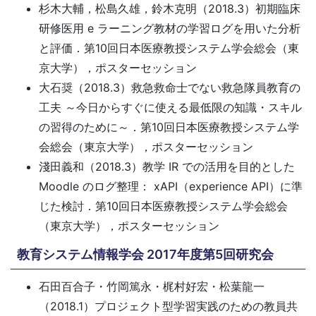
杉木大輔，松島久雄，鈴木克明（2018.3）初期臨床
研修医用 e ラーニング教材の学習ログを用いた分析
と評価．第10回日本医療教授システム学会総会（東
京大学），ポスターセッション
大石奨（2018.3）救急救命士でない救急隊員教育の
工夫 ～今日からすぐに使える最低限の知識・スキル
の習得のために～．第10回日本医療教授システム学
会総会（東京大学），ポスターセッション
淺田義和（2018.3）教学 IR での活用を目的とした
Moodle のログ整理： xAPI（experience API）に準
じた検討．第10回日本医療教授システム学会総会
（東京大学），ポスターセッション
教育システム情報学会 2017年度第5回研究会
石田百合子・竹岡篤永・梶村好宏・松葉龍一
（2018.1）プロジェクト型学習実践のための教員共