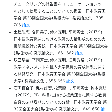
チュータリングの報告書をコミュニケーションツー
ルとして使用することについての提案．日本教育工
学会 第33回全国大会(島根大学) 発表論文集，705-
706
論文
土屋理恵, 合田美子, 鈴木克明, 平岡斉士（2017.9）
日本語教育機関における教師の力量形成のための支
援環境設計と実践．日本教育工学会 第33回全国大会
(島根大学) 発表論文集，661-662
論文
辰巳早苗, 平岡斉士, 鈴木克明, 江川良裕（2017.9）
教学マネジメントを担う大学職員の育成体系に関す
る開発研究．日本教育工学会 第33回全国大会(島根
大学) 発表論文集，655-656
論文
石田百合子, 梶村好宏, 松葉龍一, 平岡斉士, 鈴木克明
（2017.9）PBL 科目における授業運営に関する教員
自身のふり返りについての分析．日本教育工学会 第
33回全国大会(島根大学) 発表論文集，649-650
論