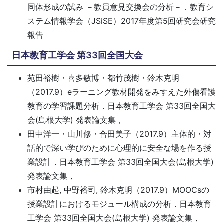
同体形成の試み －教員意見交換会の分析－．教育シ
ステム情報学会（JSiSE）2017年度第5回研究会研究
報告
日本教育工学会 第33回全国大会
苑田裕樹・喜多敏博・都竹茂樹・鈴木克明
（2017.9）eラーニング教材開発をみすえた外傷看護
教育の学習課題分析．日本教育工学会 第33回全国大
会(島根大学) 発表論文集，
田中洋一・山川修・合田美子（2017.9）主体的・対
話的で深い学びのために心理的に安全な場を作る授
業設計．日本教育工学会 第33回全国大会(島根大学)
発表論文集，
市村由起, 中野裕司, 鈴木克明（2017.9）MOOCsの
授業設計におけるモジュール構成の分析．日本教育
工学会 第33回全国大会(島根大学) 発表論文集，