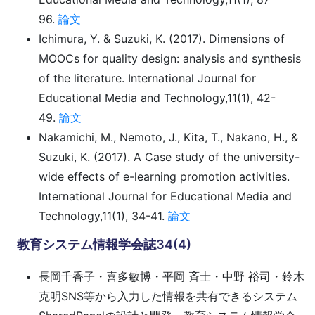
96.
論文
Ichimura, Y. & Suzuki, K. (2017). Dimensions of
MOOCs for quality design: analysis and synthesis
of the literature. International Journal for
Educational Media and Technology,11(1), 42-
49.
論文
Nakamichi, M., Nemoto, J., Kita, T., Nakano, H., &
Suzuki, K. (2017). A Case study of the university-
wide effects of e-learning promotion activities.
International Journal for Educational Media and
Technology,11(1), 34-41.
論文
教育システム情報学会誌34(4)
長岡千香子・喜多敏博・平岡 斉士・中野 裕司・鈴木
克明SNS等から入力した情報を共有できるシステム