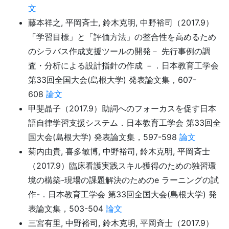
文
藤本祥之, 平岡斉士, 鈴木克明, 中野裕司（2017.9）
「学習目標」と「評価方法」の整合性を高めるため
のシラバス作成支援ツールの開発－ 先行事例の調
査・分析による設計指針の作成 －．日本教育工学会
第33回全国大会(島根大学) 発表論文集，607-
608
論文
甲斐晶子（2017.9）助詞へのフォーカスを促す日本
語自律学習支援システム．日本教育工学会 第33回全
国大会(島根大学) 発表論文集，597-598
論文
菊内由貴, 喜多敏博, 中野裕司, 鈴木克明, 平岡斉士
（2017.9）臨床看護実践スキル獲得のための独習環
境の構築-現場の課題解決のためのe ラーニングの試
作-．日本教育工学会 第33回全国大会(島根大学) 発
表論文集，503-504
論文
三宮有里, 中野裕司, 鈴木克明, 平岡斉士（2017.9）